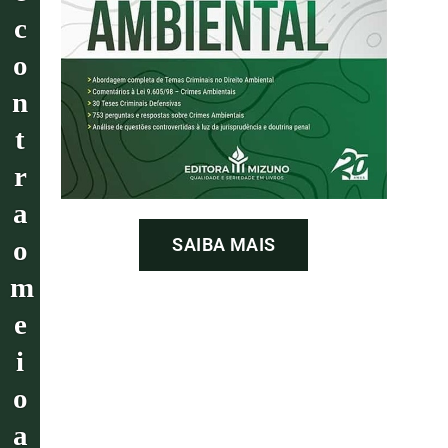
c
o
n
t
r
a
SAIBA MAIS
o
m
e
i
o
a