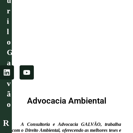
u
r
i
l
o
G
a
l
L
Y
i
o
v
n
u
ã
k
t
Advocacia Ambiental
e
u
o
d
b
i
e
R
n
A Consultoria e Advocacia GALVÃO, trabalha
com o Direito Ambiental, oferecendo as melhores teses e