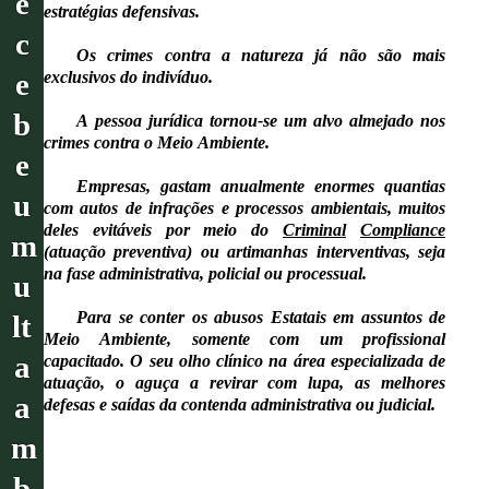
e
estratégias defensivas.
c
Os crimes contra a natureza já não são mais
e
exclusivos do indivíduo.
b
A pessoa jurídica tornou-se um alvo almejado nos
crimes contra o Meio Ambiente.
e
Empresas, gastam anualmente enormes quantias
u
com autos de infrações e processos ambientais, muitos
deles evitáveis por meio do
Criminal
Compliance
m
(atuação preventiva) ou artimanhas interventivas, seja
na fase administrativa, policial ou processual.
u
Para se conter os abusos Estatais em assuntos de
lt
Meio Ambiente, somente com um profissional
a
capacitado. O seu olho clínico na área especializada de
atuação, o aguça a revirar com lupa, as melhores
a
defesas e saídas da contenda administrativa ou judicial.
m
b