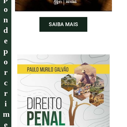
o
n
SAIBA MAIS
d
e
p
o
r
c
r
i
m
e